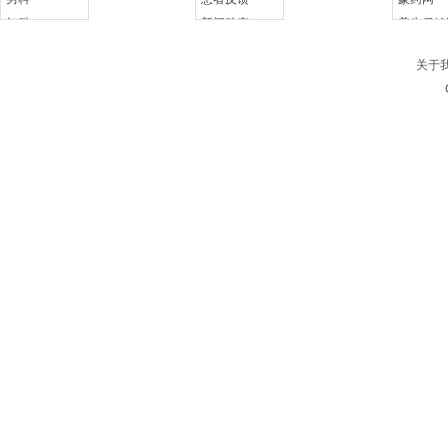
妇科
新闻动态
养生保健
双肾调理
周边产品
线下咨询
关于