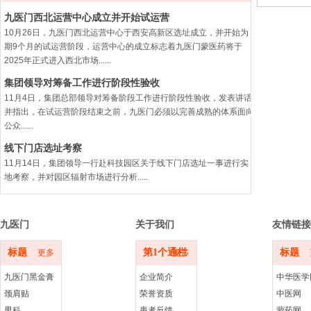
九医门西北运营中心成立并开始试运营
10月26日，九医门西北运营中心于西安高新区选址成立，并开始为
期9个月的试运营阶段，运营中心的成立标志着九医门蒙医药将于
2025年正式进入西北市场......
集团领导对筹备工作进行阶段性验收
11月4日，集团总部领导对筹备阶段工作进行阶段性验收，发表讲话
并指出，在试运营阶段结束之前，九医门必须以完善成熟的体系面向
公众......
线下门店选址考察
11月14日，集团领导一行赴科技园区关于线下门店选址一事进行实
地考察，并对园区辐射市场进行分析.....
九医门
关于我们
友情链接
标题
第1个通栏
标题
更多
更多
九医门黑金膏
企业简介
中华医学
颈肩贴
荣誉资质
中医网
男科
患者反馈
蒙药网